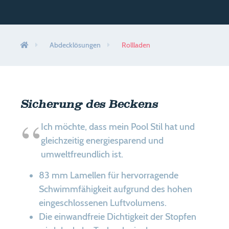
Exklusive Innovationen
Einen Händler finden
Abdecklösungen
Rollladen
Kontakt
Kontakt – Privatkunden
Kontakt – Professionelle Kunden
Sicherung des Beckens
Ich möchte, dass mein Pool Stil hat und
gleichzeitig energiesparend und
News
umweltfreundlich ist.
Die Gruppe
83 mm Lamellen für hervorragende
Abriblue-Partner
Schwimmfähigkeit aufgrund des hohen
eingeschlossenen Luftvolumens.
PRO-Bereich
Die einwandfreie Dichtigkeit der Stopfen