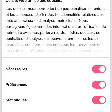
das der Norm entspricht. NF P
Ce site web utilise des cookies.
90 308
Les cookies nous permettent de personnaliser le contenu
et les annonces, d'offrir des fonctionnalités relatives aux
Die Sicherheitsbefestigungen verhindern das
médias sociaux et d'analyser notre trafic. Nous
Anheben des Rollladens und so wird er im
partageons également des informations sur l'utilisation de
notre site avec nos partenaires de médias sociaux, de
ausgerollten Zustand integraler Bestandteil der
publicité et d'analyse, qui peuvent combiner celles-ci
Beckenstruktur.
avec d'autres informations que vous leur avez fournies
Sie müssen immer verriegelt sein, da sonst die
ou qu'ils ont collectées lors de votre utilisation de leurs
Sicherheit nicht gewährleistet ist und die
services.
Normen nicht beachtet werden.
Sélection
Nécessaires
du
Abriblue bietet 4 Lösungen, davon ist eine
consentement
automatisch.
Préférences
Statistiques