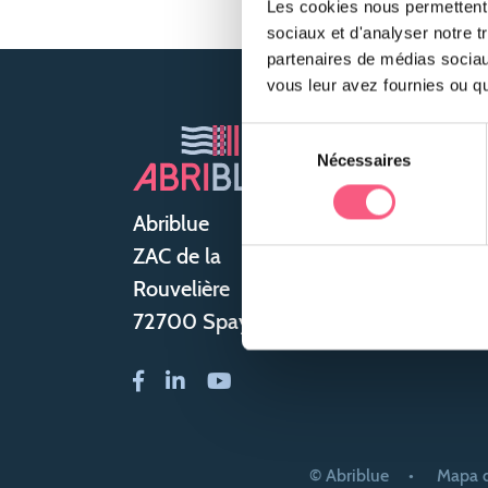
Les cookies nous permettent d
sociaux et d'analyser notre t
partenaires de médias sociaux
vous leur avez fournies ou qu'
Sélection
Nécessaires
du
Qu
consentement
som
Abriblue
ZAC de la
Esp
Rouvelière
72700 Spay
© Abriblue
Mapa d