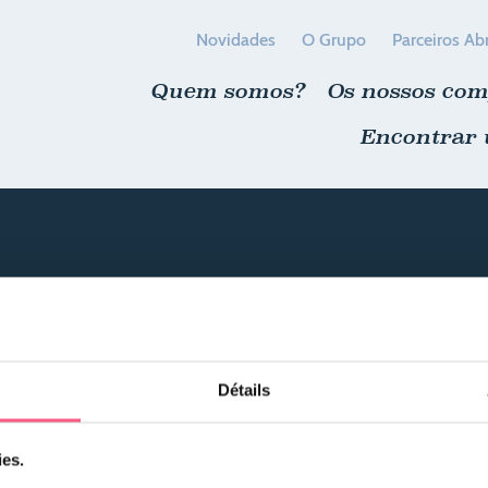
Novidades
O Grupo
Parceiros Ab
Quem somos?
Os nossos co
Encontrar
Détails
Témoignages
ies.