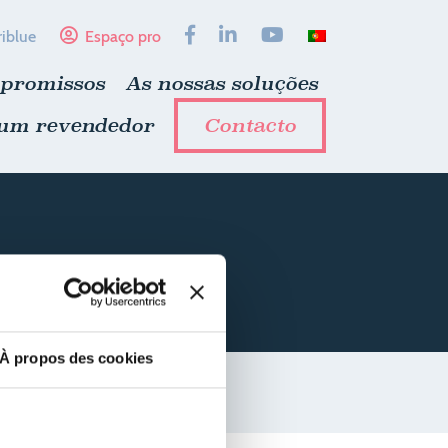
riblue
Espaço pro
mpromissos
As nossas soluções
 um revendedor
Contacto
À propos des cookies