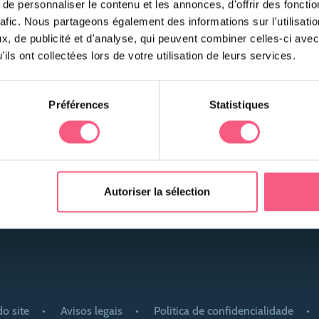
e personnaliser le contenu et les annonces, d'offrir des fonctio
rafic. Nous partageons également des informations sur l'utilisati
, de publicité et d'analyse, qui peuvent combiner celles-ci avec
ils ont collectées lors de votre utilisation de leurs services.
Préférences
Statistiques
em
Os nossos
As nossas
os?
compromissos
soluções
aço pro
Autoriser la sélection
o site
Avisos legais
Politica de confidencialidade