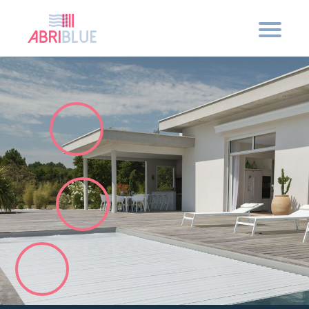
Qui sommes-nous ?
Nos engagements
Sécurité et tranquillité
Qualité française
Les innovations Abriblue
Eau bleue et conscience verte
Nos solutions
Les volets hors d’eau
Les volets immergés
Les tabliers
Les terrasses et couvertures d’exception
Les bassins collectifs