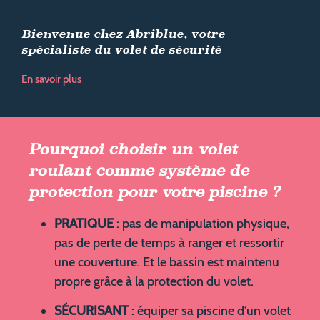
Les innovations exclusives
Bienvenue chez Abriblue, votre
spécialiste du volet de sécurité
Trouver mon revendeur
En savoir plus
Contact
Contact particulier
Contact professionnel
Pourquoi choisir un volet
roulant comme système de
protection pour votre piscine ?
Actualités
PRATIQUE
: pas de manipulation physique,
Le Groupe
pas de perte de temps à ranger et ressortir
Partenaires Abriblue
une couverture. Et le bassin est maintenu
propre grâce à la protection du volet.
Mon Espace pro
SÉCURISANT
: équiper sa piscine d’un volet