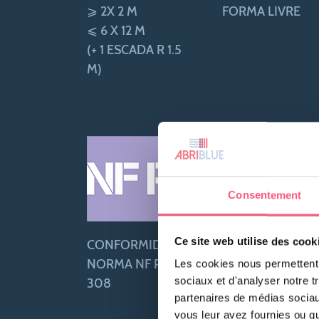
⩾ 2X 2 M
FORMA LIVRE
⩽ 6 X 12 M
(+ 1 ESCADA R 1.5
M)
Consentement
Ce site web utilise des cook
CONFORMIDADE
NORMA NF P 90-
Les cookies nous permettent d
sociaux et d'analyser notre t
308
partenaires de médias sociaux
vous leur avez fournies ou qu'