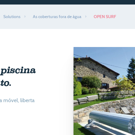
Solutions
As coberturas fora de água
OPEN SURF
piscina
to.
 móvel, liberta