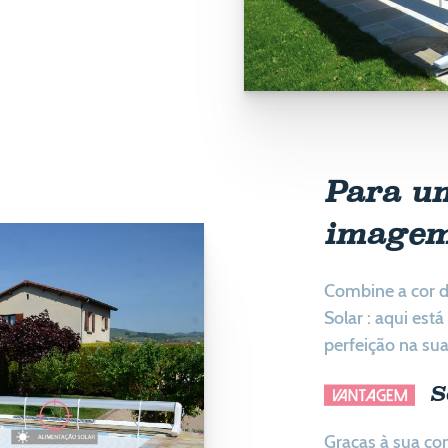
Para um
image
Combine a cor d
Solar : aqui est
perfeição na su
S
Graças à sua co