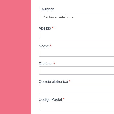
Civilidade
PO -
If
you
Trouver
are
human,
un
leave
Apelido
*
this
revendeur
field
blank.
Nome
*
Telefone
*
Correio eletrónico
*
Código Postal
*