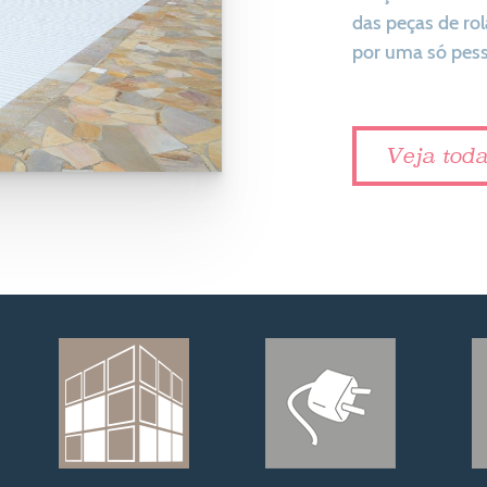
das peças de ro
por uma só pes
Veja tod