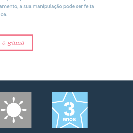
lamento, a sua manipulação pode ser feita
soa.
a a gama