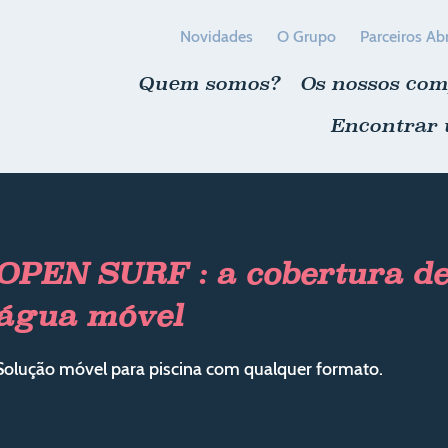
Novidades
O Grupo
Parceiros Ab
Quem somos?
Os nossos co
Encontrar
OPEN SURF : a cobertura de 
água móvel
Solução móvel para piscina com qualquer formato.