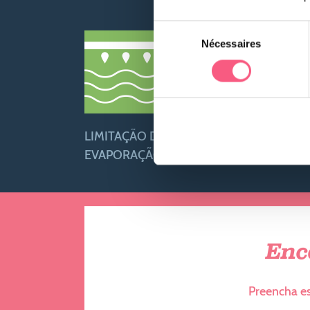
Sélection
Nécessaires
du
consentement
LIMITAÇÃO DE
POTÊNCIA DE
EVAPORAÇÃO
AQUECIMENTO
Enc
Preencha es