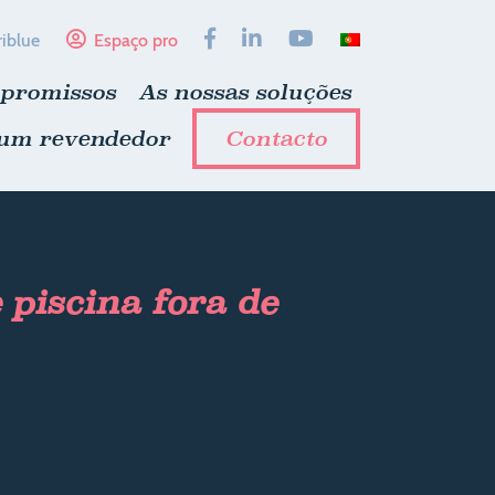
riblue
Espaço pro
mpromissos
As nossas soluções
 um revendedor
Contacto
piscina fora de