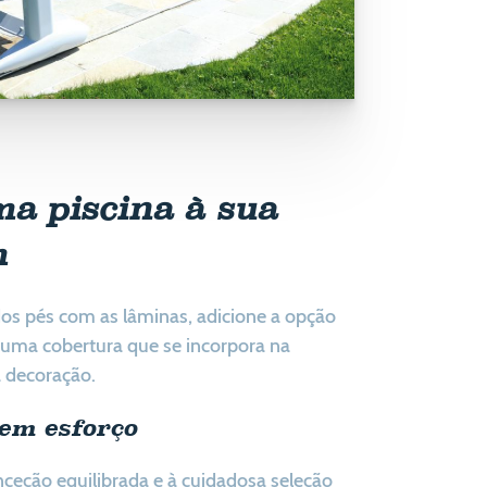
a piscina à sua
m
os pés com as lâminas, adicione a opção
á uma cobertura que se incorpora na
a decoração.
em esforço
nceção equilibrada e à cuidadosa seleção