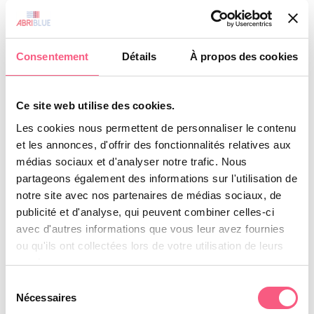
Catégorie :
Actualités
Abriblue Assist
Organisation estivale du groupe
Consentement
Détails
À propos des cookies
Nextpool
Article dans l’Activité Piscine n°157
Ce site web utilise des cookies.
Pool Priority Abriblue
Les cookies nous permettent de personnaliser le contenu
Interview dans le journal « Le
et les annonces, d'offrir des fonctionnalités relatives aux
Progrés »
médias sociaux et d'analyser notre trafic. Nous
Guides
partageons également des informations sur l'utilisation de
notre site avec nos partenaires de médias sociaux, de
y
publicité et d'analyse, qui peuvent combiner celles-ci
avec d'autres informations que vous leur avez fournies
Profils
ou qu'ils ont collectées lors de votre utilisation de leurs
services.
Établissement public ou privé
Sélection
Particulier
Nécessaires
du
Professionnel installateur