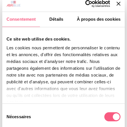
terceros asociados que le proporcionan esta
información.
Consentement
Détails
À propos des cookies
Toda la información que se indica en el sitio web
www.abriblue.com se da a título indicativo y es
probable que cambie.
Ce site web utilise des cookies.
Además, la información que figura en el sitio
Les cookies nous permettent de personnaliser le contenu
web www.abriblue.com no es exhaustiva.
et les annonces, d'offrir des fonctionnalités relatives aux
médias sociaux et d'analyser notre trafic. Nous
Se dan a condición de que se hayan hecho
partageons également des informations sur l'utilisation de
cambios desde que se pusieron en línea.
notre site avec nos partenaires de médias sociaux, de
4. Limitaciones contractuales de los datos
publicité et d'analyse, qui peuvent combiner celles-ci
técnicos.
avec d'autres informations que vous leur avez fournies
ou qu'ils ont collectées lors de votre utilisation de leurs
services.
El sitio web no se hace responsable de los
Sélection
daños materiales relacionados con el uso del
Nécessaires
du
sitio web.
consentement