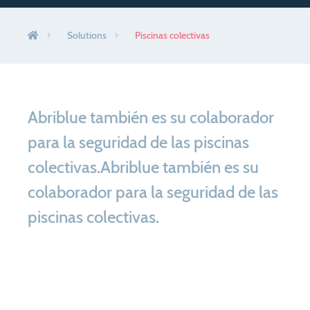
Innovaciones exclusivas
Solutions
Piscinas colectivas
Buscar mi distribuidor
Contacto
Contacto Particulares
Abriblue también es su colaborador
Contacto Profesionales
para la seguridad de las piscinas
colectivas.Abriblue también es su
colaborador para la seguridad de las
Actualidad
piscinas colectivas.
El Grupo
Colaboradores de Abriblue
Espacio pro