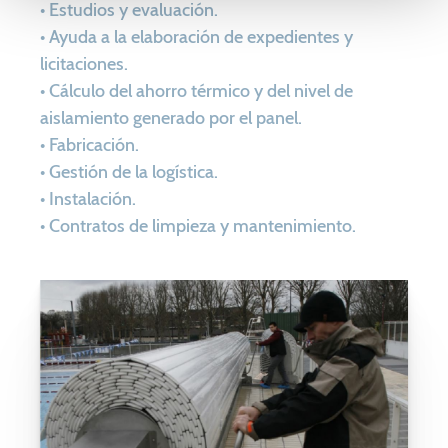
• Estudios y evaluación.
• Ayuda a la elaboración de expedientes y
licitaciones.
• Cálculo del ahorro térmico y del nivel de
aislamiento generado por el panel.
• Fabricación.
• Gestión de la logística.
• Instalación.
• Contratos de limpieza y mantenimiento.