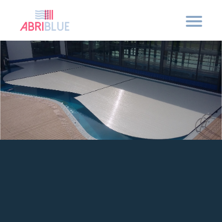
¿Quiénes somos?
Nuestros compromisos
Seguridad y tranquilidad
Calidad francesa
Las innovaciones exclusivas
Agua azul y conciencia verde
Nuestras soluciones
Cubiertas fuera del agua
Cubiertas sumergidas
Las persianas
Terrazas y cubiertas excepcionales
Piscinas colectivas