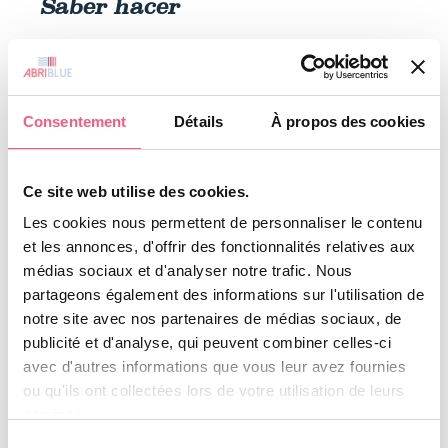
Saber hacer
• Oficina de proyectos integrada.
• Soluciones para piscinas de todas las formas y
dimensiones.
Consentement
Détails
À propos des cookies
• Integración sumergida, en superficie o fuera de
la piscina, fija o móvil.
• Mecánica especial, doble motorización,
Ce site web utilise des cookies.
cubiertas múltiples.
Les cookies nous permettent de personnaliser le contenu
• Dominio de todas las técnicas de instalación.
et les annonces, d'offrir des fonctionnalités relatives aux
médias sociaux et d'analyser notre trafic. Nous
partageons également des informations sur l'utilisation de
notre site avec nos partenaires de médias sociaux, de
publicité et d'analyse, qui peuvent combiner celles-ci
avec d'autres informations que vous leur avez fournies
ou qu'ils ont collectées lors de votre utilisation de leurs
services.
Sélection