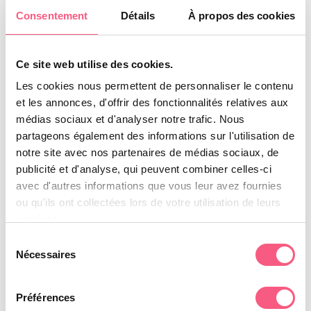
Consentement
Détails
À propos des cookies
Con respecto a estos proveedores, le
recomendamos que lea detenidamente sus
políticas de privacidad para que pueda entender
Ce site web utilise des cookies.
cómo tratarán sus datos personales.
Les cookies nous permettent de personnaliser le contenu
Tenga en cuenta que algunos proveedores
et les annonces, d'offrir des fonctionnalités relatives aux
médias sociaux et d'analyser notre trafic. Nous
pueden estar ubicados o tener instalaciones
partageons également des informations sur l'utilisation de
situadas en una jurisdicción diferente a la suya o
notre site avec nos partenaires de médias sociaux, de
a la nuestra.
publicité et d'analyse, qui peuvent combiner celles-ci
Si decide realizar una transacción que requiera
avec d'autres informations que vous leur avez fournies
los servicios de un tercer proveedor, sus datos
ou qu'ils ont collectées lors de votre utilisation de leurs
pueden ser regidos por las leyes de la
services.
jurisdicción en la que se encuentra dicho
Sélection
proveedor o la jurisdicción en la que se
Nécessaires
du
encuentran sus instalaciones.
consentement
Préférences
Una vez que abandone nuestro sitio o sea