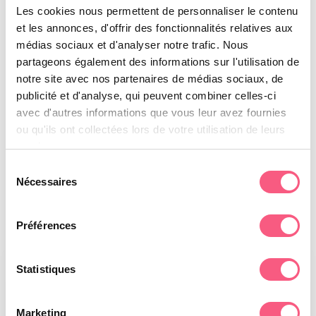
Les cookies nous permettent de personnaliser le contenu
Articolato rispetto alla serranda grazie a un
et les annonces, d'offrir des fonctionnalités relatives aux
sistema di cerniere, Wing System si apre con un
médias sociaux et d'analyser notre trafic. Nous
partageons également des informations sur l'utilisation de
semplice movimento di rotazione.
notre site avec nos partenaires de médias sociaux, de
Wing System è
conforme alla norma NF P 90-
publicité et d'analyse, qui peuvent combiner celles-ci
308
.
avec d'autres informations que vous leur avez fournies
ou qu'ils ont collectées lors de votre utilisation de leurs
services.
Sélection
Nécessaires
du
consentement
Préférences
Statistiques
Marketing