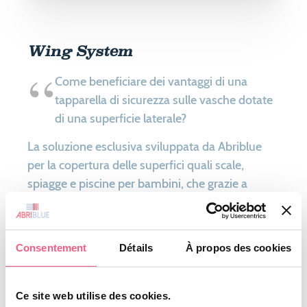
Wing System
Come beneficiare dei vantaggi di una
tapparella di sicurezza sulle vasche dotate
di una superficie laterale?
La soluzione esclusiva sviluppata da Abriblue
per la copertura delle superfici quali scale,
spiagge e piscine per bambini, che grazie a
questo specifico sistema possono essere messe
in sicurezza.
La superficie laterale da coprire può essere di
Consentement
Détails
À propos des cookies
forma rettangolare, romana, libera, o
trapezoidale. Questo sistema è proposto per le
Ce site web utilise des cookies.
serrande con doghe PVC 83 mm.