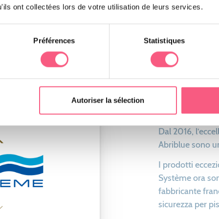
ils ont collectées lors de votre utilisation de leurs services.
Préférences
Statistiques
Abriblu
Hydra 
Autoriser la sélection
Dal 2016, l’ecc
Abriblue sono un
I prodotti eccez
Système ora son
fabbricante franc
sicurezza per pi