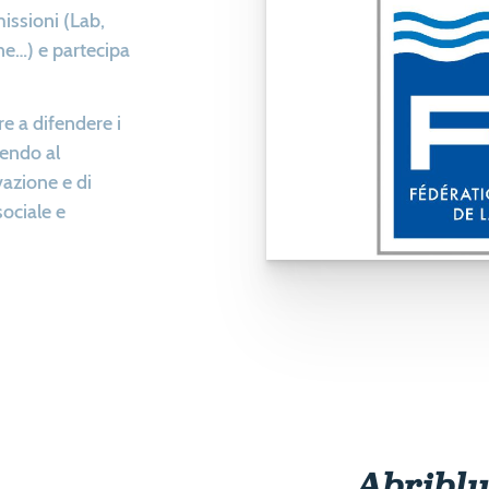
issioni (Lab,
ne…) e partecipa
e a difendere i
rendo al
vazione e di
ociale e
Abriblu