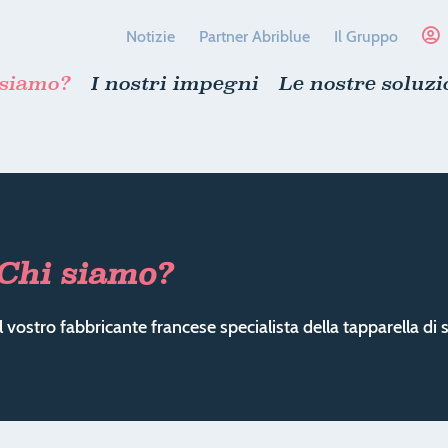
Notizie
Partner Abriblue
Il Gruppo
 siamo?
I nostri impegni
Le nostre soluzi
Chi siamo?
Il vostro fabbricante francese specialista della tapparella di 