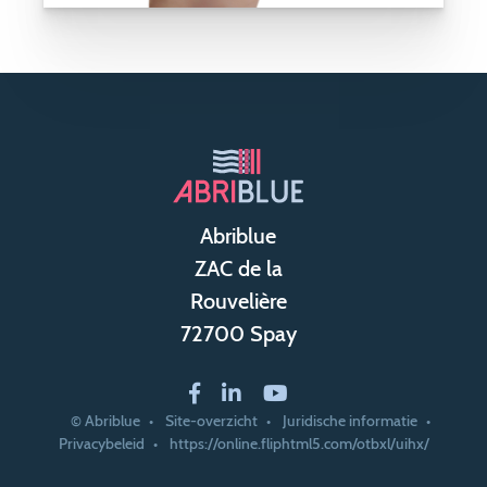
Abriblue
ZAC de la
Rouvelière
72700 Spay
© Abriblue
Site-overzicht
Juridische informatie
Privacybeleid
https://online.fliphtml5.com/otbxl/uihx/