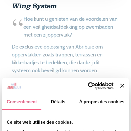
Wing System
Hoe kunt u genieten van de voordelen van
een veiligheidsafdekking op zwembaden
met een zijoppervlak?
De exclusieve oplossing van Abriblue om
oppervlakken zoals trappen, terrassen en
kikkerbadjes te bedekken, die dankzij dit
systeem ook beveiligd kunnen worden.
Het te bedekken zijoppervlak kan rechthoekig,
romaans, onregelmatig of trapeziumvormig zijn.
Dit systeem is beschikbaar voor pvc-lamellen
Consentement
Détails
À propos des cookies
van 83 mm.
Dankzij de scharnieren kan de beveiliging
Ce site web utilise des cookies.
afzonderlijk van het lamellendek bewegen. Het