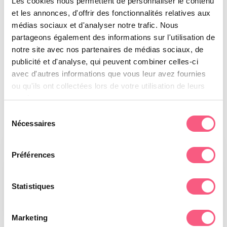
Les cookies nous permettent de personnaliser le contenu
Wing System ontvouwt zich door een
et les annonces, d'offrir des fonctionnalités relatives aux
eenvoudige rotatiebeweging.
médias sociaux et d'analyser notre trafic. Nous
partageons également des informations sur l'utilisation de
Wing System
voldoet aan norm NF P 90-308
.
notre site avec nos partenaires de médias sociaux, de
publicité et d'analyse, qui peuvent combiner celles-ci
avec d'autres informations que vous leur avez fournies
ou qu'ils ont collectées lors de votre utilisation de leurs
services.
Sélection
Nécessaires
du
consentement
Préférences
Statistiques
Marketing