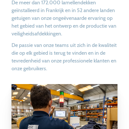
De meer dan 172.000 lamellendekken
geïnstalleerd in Frankrijk en in 52 andere landen
getuigen van onze ongeëvenaarde ervaring op
het gebied van het ontwerp en de productie van
veiligheidsafdekkingen.
De passie van onze teams uit zich in de kwaliteit
die op elk gebied is terug te vinden en in de
tevredenheid van onze professionele klanten en
onze gebruikers.