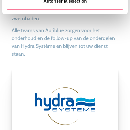
Autoriser la sélection
40 jaar specialist en marktleider is op het
gebied van veiligheidsafdekkingen voor
zwembaden.
Alle teams van Abriblue zorgen voor het
onderhoud en de follow-up van de onderdelen
van Hydra Système en blijven tot uw dienst
staan.