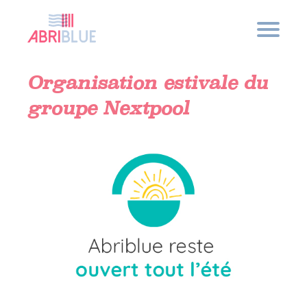
Qui sommes-nous ?
Nos engagements
Organisation estivale du
Sécurité et tranquillité
groupe Nextpool
Qualité française
Les innovations Abriblue
Eau bleue et conscience verte
Nos solutions
Les volets hors d’eau
Les volets immergés
Les tabliers
Les terrasses et couvertures d’exception
Les bassins collectifs