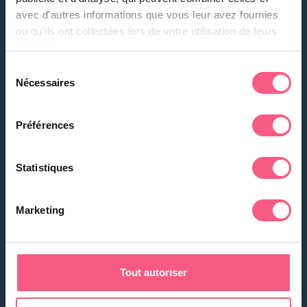
avec d'autres informations que vous leur avez fournies
ou qu'ils ont collectées lors de votre utilisation de leurs
services.
⩾ 2X 2 M
⩽ 5 X 10 M
Sélection
Nécessaires
du
(+ 1 ESCALIER R 1.5 M)
consentement
Préférences
Statistiques
Marketing
NEUF
Tout autoriser