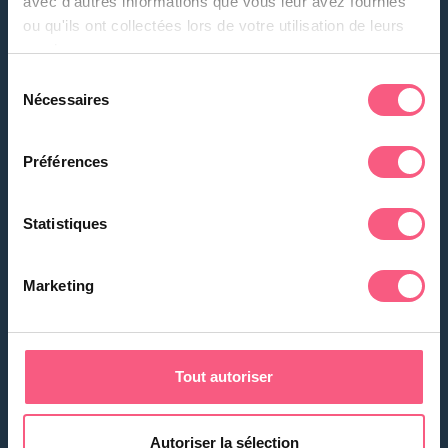
avec d'autres informations que vous leur avez fournies
ou qu'ils ont collectées lors de votre utilisation de leurs
services.
Sélection
Nécessaires
du
consentement
Préférences
ALIMENTATION SECTEUR
Statistiques
Marketing
Tout autoriser
GARANTIES MÉCANISME ET PANNEAUX
Autoriser la sélection