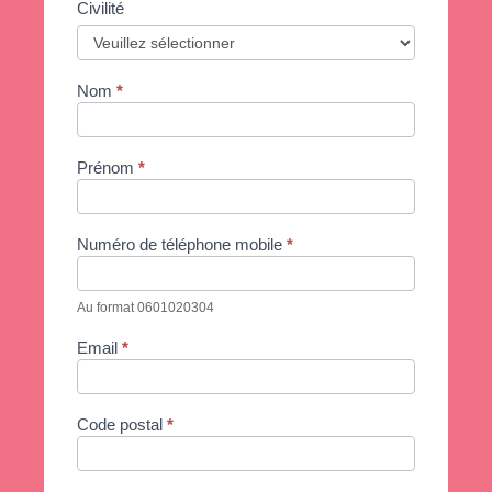
Civilité
FR -
Si
vous
Trouver
êtes
un
un
humain,
Nom
*
ne
revendeur
remplissez
pas
ce
champ.
Prénom
*
Numéro de téléphone mobile
*
Au format 0601020304
Email
*
Code postal
*