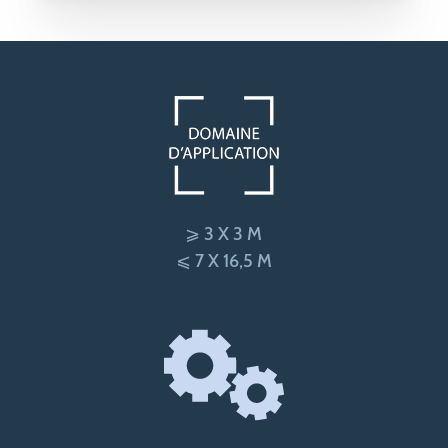
⩾ 3 X 3 M
⩽ 7 X 16,5 M