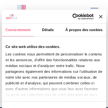
About us
Archives
Our commitments
Consentement
Détails
À propos des cookies
Safety and peace of mind
Nothing Found
French quality
Ce site web utilise des cookies.
Exclusive innovations
It seems we can’t find what you’re looking for.
Les cookies nous permettent de personnaliser le contenu
Blue water and a green conscience
et les annonces, d'offrir des fonctionnalités relatives aux
Perhaps searching can help.
médias sociaux et d'analyser notre trafic. Nous
Our solutions
partageons également des informations sur l'utilisation de
notre site avec nos partenaires de médias sociaux, de
Above-ground covers
publicité et d'analyse, qui peuvent combiner celles-ci
Submerged slatted covers
avec d'autres informations que vous leur avez fournies
Slat cover
ou qu'ils ont collectées lors de votre utilisation de leurs
Outstanding sliding deck and covers
services.
Public pools
Sélection