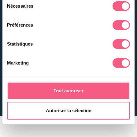
Nécessaires
du
Exclusive innovations
consentement
Find your dealer
Préférences
Contact
Statistiques
Abriblue
Private
ZAC de la
Professional
Rouvelière
Marketing
72700 Spay
News
Tout autoriser
© Abriblue
Sitemap
Privacy policy
The Group
PDF Catalog Abriblue
Autoriser la sélection
Abriblue Partners
Pro area